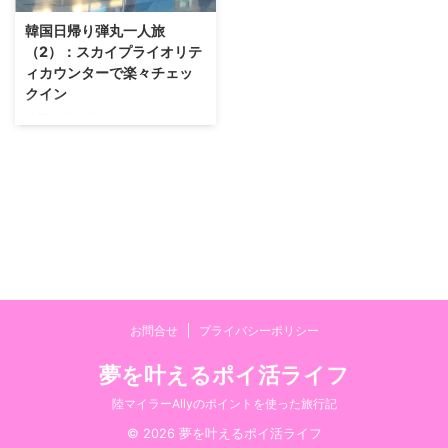
韓国日帰り弾丸一人旅
（2）：スカイプライオリテ
ィカウンターで楽々チェッ
クイン
韓国日帰り弾丸一人旅（1）：東
京・お台場 大江戸温泉物語の
「羽田空港 早朝便フライト前泊
プラン」利用 からの続きです。
04:10amに羽田空港国際線ター
ミナルに到着すると。。。 まだ
人気のない出発ロビー。 イルミ
ネーションがきれいです。 今回
のフライトは大韓航空KE720便
（羽田06:20発、仁川09:05着）
という早朝便。 既にチェックイ
お問合せ
プライバシーポリシー
ンカウンターには人が並んでいま
した。 ちょうどチェックイン受
夢を叶えるポイ活ライフ
付が始まった様子。 私はデルタ
アメックスゴールドカードを所有
陸マイラーAllyのポイントを使った旅行記
していまして、そのおかげデルタ
© 2026 夢を叶えるポイ活ライフ
航空のでゴールド ...