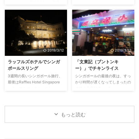
ターミナルに朝04:00には空港に
06:30発のフライトです。
流れている雰囲気が最高 ...
ンです。 ア ...
到着しました。 24時間オープン
04:10amには空港に到着しまし
しているシンガポールチャンギ空
た。 今回初めて空港でタックス
港は、休めるスペースもいっぱい
リファンドをします。 タックス
ありました。 The Guide to
リファンドのマシンの場所 第一
Sleeping in Airportsというサイト
ターミナルではタックスリファン
では、毎年「世界の寝やすい空港
ドのマシンは左端にあります。
ベスト10」のトップに選ばれて
もしタクシーでチャンギ空港まで
2019/3/12
2019/3/12
います。 ▼Best Airports of 2014
行って、タックスリファンドのマ
早朝便だと宿泊するのはちょっと
シンの近くで降ろしてほしい場合
ラッフルズホテルでシンガ
「文東記（ブントンキ
もったいないですよね。 諸事情
は、どこのエアラインか聞かれた
ポールスリング
ー）」でチキンライス
で「空港で夜を明かしたい人」の
ら、「ジェットスター」と言うの
3週間の長いシンガポール旅行、
シンガポールの最後の夜は、すっ
ご参考になればと ...
がいいかも。 日本語の表示があ
最後はRaffles Hotel Singapore
かり時間が遅くなってしまったの
って、とても分かりやすかったで
（ラッフルズホテル）のLong
で軽く文東記 Boon Tong
すよ～！ タックスリファンドの
Bar（ロングバー）へ行きまし
Kee（ブン・トン・キー）の
申請のやり方 タックスリ ...
た。 こちらがロビー。昼間はこ
River Valley店でチキンライスを
のエリアは入れないみたいです。
頂くことにしました。 既に1回滞
こちらは、アフタヌーンティーで
在中に行ったことがあったのです
もっと読む
有名なTiffin Room（ティフィン
が、是非あの瑞々しいチキンをも
ルーム）。 中庭のイタリアンと
う一度食べたいと思いまして。
バー、Raffles Courtyard（ラッ
▼チキンライスの名店「文東記
フルズ コートヤード） エレベー
Boon Tong Kee（ブン・トン・キ