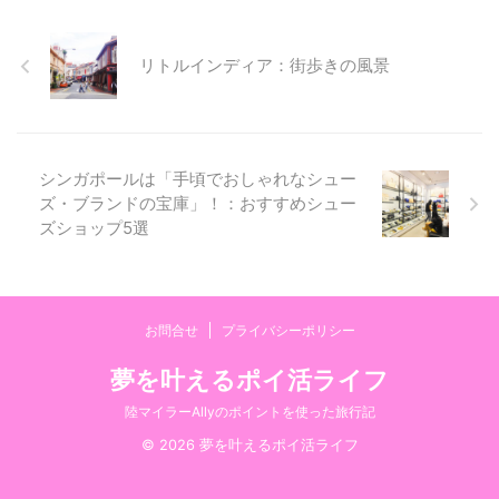
ターもクラシック。 2階から見え
ー）」でディナー この生ピーナ
る中庭の光景。 23:30だったから
ッツは、あとを引く美味しさ。買
リトルインディア：街歩きの風景
なのか空いていました。 有名な
って帰りたいくらい。 今回も2人
ピーナッツの殻が床に。。。 ...
だったので、Signature Boiled
Chicken ...
シンガポールは「手頃でおしゃれなシュー
ズ・ブランドの宝庫」！：おすすめシュー
ズショップ5選
お問合せ
プライバシーポリシー
夢を叶えるポイ活ライフ
陸マイラーAllyのポイントを使った旅行記
© 2026 夢を叶えるポイ活ライフ