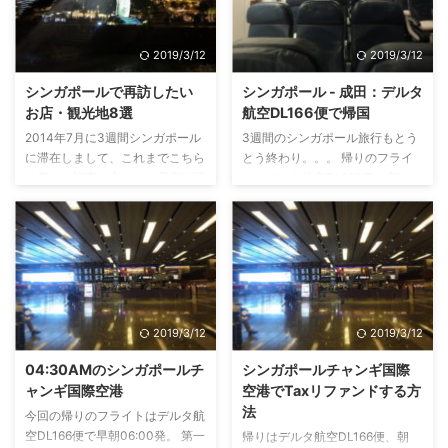
2019/3/12
2019/3/12
シンガポールで再訪したい
シンガポール - 成田：デルタ
お店・観光地8選
航空DL166便で帰国
2014年7月に3週間シンガポール
3週間のシンガポール旅行もとう
に滞在しまして、これまでこちら
とう終わり。。。 帰りのフライ
に書いた記事の中から、是非次回
トはデルタ航空DL166便。 朝
また行きたい場所・お店をピック
06:00出発という早朝便です。 シ
アップしてみました。 ⇒2014年
ンガポール ? 東京の直行便ではデ
7月シンガポール旅行記 全記事
ルタって安くていいんですけど、
目次 地元在住の友人に連れても
時間帯が悪いんですよね～ シン
らったところが多く、ガイドブッ
ガポールには夜中に到着だ
クには載っていないところもある
し。。。 を所有しているので、
かとは思いますが、どこもオスス
ゴールドメダリオン会員。 ◆普
2019/3/12
2019/3/12
メです。 マリーナベイサンズは
通のOLの私が年会費26,000円の
何回も行ったので、もうわざわざ
デルタアメックスゴールドを持つ
04:30AMのシンガポールチ
シンガポールチャンギ国際
行く必用はないと思ったので外し
理由 ということで、ビジネスク
ャンギ国際空港
空港でTaxリファンドする方
ました。 世界中からリッチな人
ラス以上が利用できる「SKY
法
今回の帰りのフライトはデルタ航
が集まるシンガポールの、でもギ
PRIORITY（スカイプライオリテ
空DL166便で早朝06:00発。 第一
帰りはデルタ航空DL166便、朝
ラギラしていない上品ないい気が
ィ）」カウンターでのチェックイ