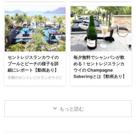
すると飲み物を持ってきてくれた
港の出国後、待合エリア内」にあ
カクテルが「ブラッディ・マリー
こんにちは！Allyです。 セントレ
りシワになった洋服にアイロンを
ります。 航空会社のラウンジっ
（Bloody Mary）」だということ
ジスランカウイの「Kayu
かけてくれたり。 ...
てたまに出国前のエリアにあった
を教えてくれたのは、セントレジ
Puti（カユプティ）」は、絶景の
りするじゃないですか。 金浦空
スバリのスタッフさんでした。
夕日、美味しいお食事、素敵なイ
...
「ブラッディ・マリー（Bloody
ンテリアに大感動のレストランで
Mary）」は、ウォッカをベース
す！ 忘れられない素晴らしい体
のトマト・ジュースが使われるカ
験となりました。 Kayu Putiに行
2022/2/25
2022/2/25
クテル。 1934年にニューヨーク
きたくて、私はまた必ずセントレ
のセントレジスのバーテンダーが
ジスランカウイに宿泊すると思い
セントレジスランカウイの
毎夕無料でシャンパンが飲
最初に生み出したカクテルなのだ
ます。 今回はそんなKayu Putiで
プールとビーチの様子を詳
める！セントレジスランカ
とか。 ブラッディ・マリーはセ
の体験を詳細にレビューします。
細にレポート【動画あり】
ウイの Champagne
ントレジスのシグネチャーカクテ
セントレジスランカウイ
Saberingとは【動画あり】
念願のセントレジスランカウイに
ルとなり、セントレジスの各ホテ
「Kayu Puti（カユプティ）」は
宿泊してきました！ ランカウイ
こんにちは、Allyです。 セントレ
ルではオリジナルレシピのブラッ
こんなレストラン 下の写真の右
島の乾季は12月～2月で、私が行
ジスランカウイに宿泊してきまし
ディ・マリーがあります。 セン
奥に見える萱葺き屋根の白い建物
った2月末は毎日快晴で最高の天
たが、ラグジュアリーな雰囲気、
トレジス ...
が ...
気でした！ あまりにも雨が降ら
キレイなお部屋、素晴らしい景
ないので、この時期はヤシの木も
もっと読む
色、美味しい料理と、総合的とて
黄色く枯れてきてしまうのだそ
も満足度の高いホテルでした。
う。 でも、雨季になると緑色に
そんなセントレジスランカウイで
戻るのだとか。 この時期のラン
の滞在の忘れられない思い出の1
カウイはとても暑い！！ 毎日
つがサンセットを見ながらシャン