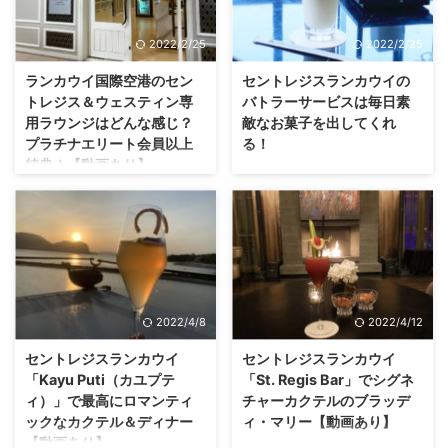
2022/2/25
2022/2/25
ランカウイ国際空港のセン
セントレジスランカウイの
トレジス＆ウェスティン専
バトラーサービスは毎日素
用ラウンジはどんな感じ？
敵なお菓子を出してくれ
プラチナエリート会員以上
る！
特典！【動画あり】
セントレジスランカウイは、エグ
ゼクティブラウンジはありません
ランカウイのセントレジスもしく
が「バトラーサービス」がありま
はウェスティンに宿泊したプラチ
す。 私はこれまでマリオット系
ナエリート以上の会員はランカウ
列のバトラーサービスのあるホテ
イ国際空港の専用ラウンジを使え
ルに何軒か宿泊したことがありま
るってご存知ですか？ セントレ
すが、セントレジスランカウイの
ジスの上品なテイストが漂ってい
バトラーサービスは他のホテルよ
てインテリアがとっても素敵なん
2022/4/8
2022/4/12
り良かったと思ったポイントがあ
です。 今回の記事では「知る人
りましたのでご紹介しようと思い
ぞ知る」このラウンジをご紹介し
セントレジスランカウイ
セントレジスランカウイ
ます。 セントレジスランカウイ
ます。 ランカウイ国際空港のセ
「Kayu Puti（カユプテ
「St. Regis Bar」でシグネ
のバトラーサービスの内容 セン
ントレジス＆ウェスティン専用ラ
ィ）」で最高にロマンティ
チャーカクテルのブラッデ
トレジスランカウイのバトラーサ
ウンジの場所は空港内のどこにあ
ックなカクテル＆ディナー
ィ・マリー【動画あり】
ービスは、ルームサービスに電話
る？ 場所は「ランカウイ国際空
【動画あり】
「セントレジス」のシグネチャー