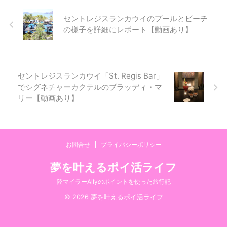
36℃と高温で日差しが非常に強
パンを頂ける毎夕18:30に行われ
く、美白命の私も日焼けし肩や足
る無料イベント「 Champagne
セントレジスランカウイのプールとビーチ
は皮が剥けボロボロに。（笑）
Sabering（シャンパンセイバリ
の様子を詳細にレポート【動画あり】
でも、プールとビーチで最高の時
ング）」。 1日の終わりにシャン
間を過ごせましたので後悔はない
パンをゲストに振舞うイベントで
です。 またランカウイ島に行く
す。 今回は、このChampagne
なら乾季に行きたいです。 今回
Saberingの様子をご紹 ...
は ...
セントレジスランカウイ「St. Regis Bar」
でシグネチャーカクテルのブラッディ・マ
リー【動画あり】
お問合せ
プライバシーポリシー
夢を叶えるポイ活ライフ
陸マイラーAllyのポイントを使った旅行記
© 2026 夢を叶えるポイ活ライフ