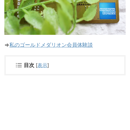
⇒
私のゴールドメダリオン会員体験談
目次
[
表示
]