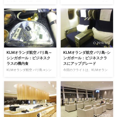
年会費は26,000円（税別）とち
イレージを貯めています。 ◆普
ょっとお高めですが、このカード
通のOLの私が年会費26,000円の
を持つことでデルタ航空の上級会
デルタアメックスゴールドを持つ
員のゴールドメダリオン会員にな
理由 ⇒その他「私のデルタアメ
れて、旅の楽しみが増えました
ックスゴールド体験記」 クレジ
し、旅での体の疲れもかなり楽に
ットカードの特典って色々あるの
なりました。 たまにアップグレ
に、結構知らなかったりしますよ
ードもしてもらえて、ラウンジの
ね。 私も今回アメックスからの
2019/3/12
2019/3/12
利用などビジネスクラスの乗客と
メールを頂いて新たに知ったこと
同じサービスが利用出来て、ポイ
がありました。 特典航空券は燃
KLMオランダ航空 バリ島～
KLMオランダ航空 バリ島-シ
ントも貯まりやすいので、年会費
油サーチャージが必要ない デル
シンガポール：ビジネスク
ンガポール：ビジネスクラ
の元は取れてる！と思っていま
タ航空の特典航空券(提携航空会
ラスの機内食
スにアップグレード
す。（笑） これまでのゴールド
社を含む)は燃油サーチャージが
KLMオランダ航空 バリ島→シン
今回のフライトは、KLMオラン
メダリオン会員の特典での体験な
必要ないんですよ！ 今年の1月に
ガポール ビジネスクラスの旅：
ダ航空 KL836（デンパサール空
どを書いた記事がかなり多くなっ
韓国に旅行した時にデルタの会員
座席編 からの続きです。 今回の
港発19:55→シンガポールチャン
...
HPから予約した大韓航 ...
フライトは、KLMオランダ航空
ギ空港着22:25）。 行きはエコノ
KL836（デンパサール空港発
ミー・コンフォートゾーンにアッ
19:55→シンガポールチャンギ空
プグレードされまして、 帰りは
港着22:25）で、ビジネスクラス
エコノミーからビジネスクラスに
にアップグレードされました。
アップグレードされました。 ◆
行きのエコノミー・コンフォート
シンガポール→バリ島 KLMオラ
2019/3/13
2019/3/13
ゾーンのお食事はとっても美味し
ンダ航空の旅：かなり美味しかっ