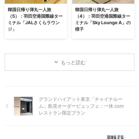
かったので、ビジネスクラスのお
た機内食&アップグレード ◆バリ
韓国日帰り弾丸一人旅
韓国日帰り弾丸一人旅
食事にすっごく期待です。 ◆シ
島→シンガポール：帰りのフライ
（5）：羽田空港国際線ター
（4）：羽田空港国際線ター
ンガポール→バリ島 KLMオラン
トはビジネスクラスにアップグレ
ミナル「JALさくらラウン
ミナル「Sky Lounge A」の
ダ航空の旅：かなり美味しかった
ード！！ デルタアメックスゴー
ジ」
様子
機内食&アップグレード ◆バリ島
ルドを持っていたおかげで、今回
韓国日帰り弾丸一人旅（4）：羽
韓国日帰り弾丸一人旅（3）：増
→シンガポール：帰りのフライト
は往復アップグレードして頂けま
田空港国際線ターミナル「Sky
設された羽田空港国際線新ターミ
はビ ...
した。 高い ...
Lounge A」の様子 からの続きで
ナルをチェック からの続きで
す。 一通り新しくなった羽田空
す。 私はデルタアメックスゴー
もっと読む
港国際線ターミナルをチェックし
ルドカードを所有していまして、
たあとは、JALのさくらラウンジ
そのおかげでデルタ航空のゴール
に行くことにしました。 私はデ
ドメダリオン会員です。 羽田空
ルタアメックスゴールドカードを
港国際線旅客ターミナルでは、ゴ
所有していまして、そのおかげデ
ールドメダリオン会員が利用でき
ルタ航空のゴールドメダリオン会
るラウンジは次の通りとなってい
グランドハイアット東京「チャイナルー
員。 今回は大韓航空を利用する
ます。 JALさくらラウンジデルタ
のですが、大韓航空利用の場合
航空×、大韓航空・チャイナエア
ム」飲茶オーダービュッフェ：一休.com
は、エコノミークラスでもさくら
ライン・中国東方航空○TIAT ス
レストラン限定プラン
ラウンジが利用できるんです。
カイ・ラウンジエコノミークラス
JALさくらラウンジデルタ航空
×、ビジネスクラス以上○Sky
×、大韓航空・チャイナエアライ
Lounge A ○（ゴールドメダリオ
ン・中国東方航空○T ...
ン会員でもSk ...