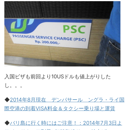
入国ビザも前回より10USドルも値上がりした
し。。。
◆
2014年8月現在 デンパサール ングラ・ライ国
際空港の到着VISA料金＆タクシー乗り場と運賃
◆
バリ島に行く時にはご注意！：2014年7月3日よ