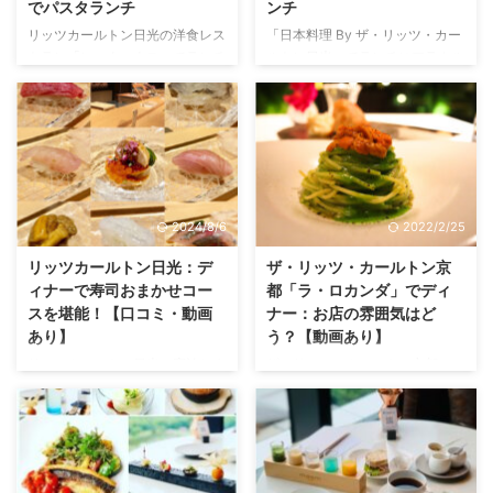
でパスタランチ
ンチ
リッツカールトン日光の洋食レス
「日本料理 By ザ・リッツ・カー
トラン「レークハウス」でランチ
ルトン日光」でランチにアラカル
してきました！ ホテル棟内では
トで蕎麦を頂きました！ 店内の
なく、別館として独立していて、
雰囲気もすごく良く、窓からは中
店内のインテリアがとっても素
禅寺湖や男体山のビューを楽しめ
敵。 「中禅寺湖にインスパイア
ます。 日光界隈で素敵なレスト
されたアート」が照明や壁などに
ランでお食事したいようでしたら
取り入れられて、店内を見に行く
是非訪れてみてはいかがでしょう
だけでも訪れる価値があります。
か。 ⇒ 日本料理 BY ザ・リッ
2024/8/6
2022/2/25
もちろん、お味はとっても美味し
ツ・カールトン日光／ザ・リッ
い！ 中禅寺湖周辺を歩いてみて
ツ・カールトン日光 日本料理 By
リッツカールトン日光：デ
ザ・リッツ・カールトン京
気づきましたが、なかなかいいカ
ザ・リッツ・カールトン日光とは
ィナーで寿司おまかせコー
都「ラ・ロカンダ」でディ
ンジのレストランがありません。
エントランス エントランスから
スを堪能！【口コミ・動画
ナー：お店の雰囲気はど
中禅寺湖だけでなく、日光周辺で
してすっごく素敵です。 店内の
あり】
う？【動画あり】
も感じの良いレストラン見つける
雰囲気 ザ・リッツ・カールトン
リッツカールトン日光に宿泊しま
ザ・リッツ・カールトン京都
の難しいのではないでしょうか？
日光の店内は、和の風情が感じら
して、ディナーにレストラン「日
「ラ・ロカンダ」でディナーをし
そんな時はレイクハウスがお ...
れる落ち着いた雰 ...
本料理 BY ザ・リッツ・カールト
たのですが、お味はもちろん美味
ン日光」で、お寿司のおまかせコ
しかったのですが、インテリアが
ースを頂きました。 リッツカー
本当に素敵で！ 枯山水を臨むエ
ルトンのお寿司だから美味しいだ
レガントな空間 レストランの中