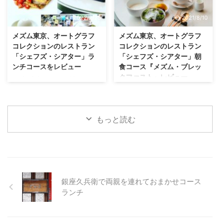
ろうとは思っていましたが、正
に歴史的に価値のある日本家屋が
直、奥日光でこんな美味しいお寿
移築されている が京都の和の雰
2022/2/25
2021/8/10
司が食べれるなんて思いもしませ
囲気をたっぷり味わえる「わざわ
んでした。 もう別次元の美味し
ざ行く価値があるレストラン」で
メズム東京、オートグラフ
メズム東京、オートグラフ
さでした。 リッツカールトン日
す。 今回は、単品で簡単にお食
コレクションのレストラン
コレクションのレストラン
光に宿泊したら、お寿司絶対食べ
事をしましたので、お食事の写真
「シェフズ・シアター」ラ
「シェフズ・シアター」朝
た方が良いですよ！ 今回の記事
は少なめですが、インテリアを中
ンチコースをレビュー
食コース『メズム・ブレッ
では写真と動画でレビューしま
心に沢山の写真と動画でレビュー
クファスト』レビュー
メズム東京、オートグラフコレク
す。 ⇒ 日本料理 BY ザ・リッ
します。 エントランス 敷居高め
ションの「シェフズ・シアター
メズム東京、オートグラフコレク
ツ・カールトン日光／ザ・リッ
の高級感漂うエントランス。 エ
Chef's Theatre」のランチコース
ションのレストラン「シェフズ・
ツ・カールトン日光 「日本料 ...
ントランスには素敵なお花のアレ
がすっごく良かった！ この内容
シアター」の朝食コース『メズ
ン ...
もっと読む
で5,700円はすごくお安いのでは
ム・ブレックファスト』をレビュ
ないかと思いました！ お料理は
ーします。 これが感動もの、す
美味しいだけでなく見た目も美し
っごく良かった！ 『メズム・ブ
く、お店は天井が高く広々とした
レックファスト』は、国内外から
空間、窓から見える景色も素晴ら
厳選して集めた食材を使ったコー
しい！ 総合的にもかなり満足感
ス形式の朝食というのが大きな特
高しでした。 最寄駅は、ゆりか
長。 ホテルの朝食というとビュ
銀座久兵衛で両親を連れておまかせコース
もめ線の竹芝駅とちょっと便が悪
ッフェですが、もう沢山食べれな
ランチ
いですが、わざわざ行く価値はあ
いお年頃なので（笑）、量より
ると思います。 今度両親を連れ
質、本当に美味しいものを少しず
て行ってあげたいなと思っていま
つ食べたい。 そんな私にはメズ